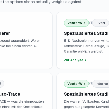
 the options shops actually weigh us against.
VectorWiz
Fiverr
VS
ierer
Spezialisiertes Stud
 zuerst ausprobiert. Wo er
5-$-Nachzeichnungen wirken 
ücke bei einem echten 4-
Konsistenz, Farbauszüge, Li
Garantie wirklich wert ist.
Zur Analyse
E
VectorWiz
Interne
VS
uto-Trace
Spezialisiertes Stud
RACE — was die eingebauten
Die wahren Vollkosten, Kun
 nicht, mit der Knotenlücke
gegen ausgelagerte Konverti