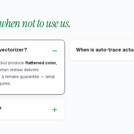
when not to use us.
 vectorizer?
When is auto-trace actua
e but produce
flattened color,
uman redraw delivers
d a remake guarantee — what
uires.
?