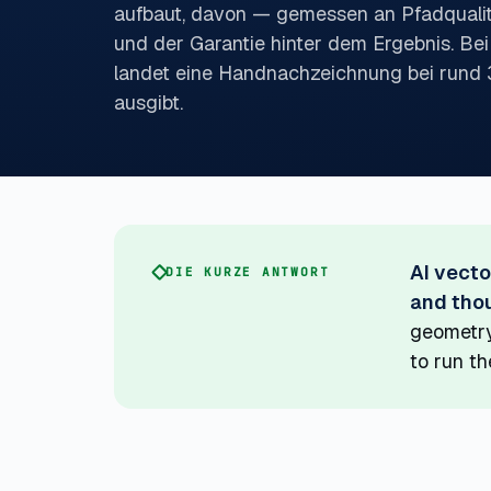
aufbaut, davon — gemessen an Pfadquali
und der Garantie hinter dem Ergebnis. Be
landet eine Handnachzeichnung bei rund
ausgibt.
AI vecto
DIE KURZE ANTWORT
and thou
geometry
to run the