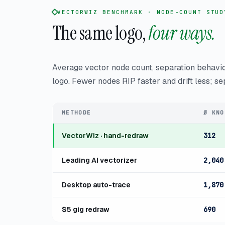
VECTORWIZ BENCHMARK · NODE-COUNT STUD
The same logo,
four ways.
Average vector node count, separation behavi
logo. Fewer nodes RIP faster and drift less; se
METHODE
Ø KNO
VectorWiz · hand-redraw
312
Leading AI vectorizer
2,040
Desktop auto-trace
1,870
$5 gig redraw
690