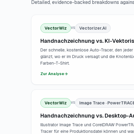
Detailed, evidence-backed breakdowns against
VectorWiz
Vectorizer.AI
VS
Handnachzeichnung vs. KI-Vektoris
Der schnelle, kostenlose Auto-Tracer, den jeder
glänzt, wo er im Druck versagt und die Knotenl
Farben-T-Shirt.
Zur Analyse
VectorWiz
Image Trace · PowerTRAC
VS
Handnachzeichnung vs. Desktop-A
Illustrator Image Trace und CorelDRAW PowerT
Tracer für eine Produktionsdatei können und was