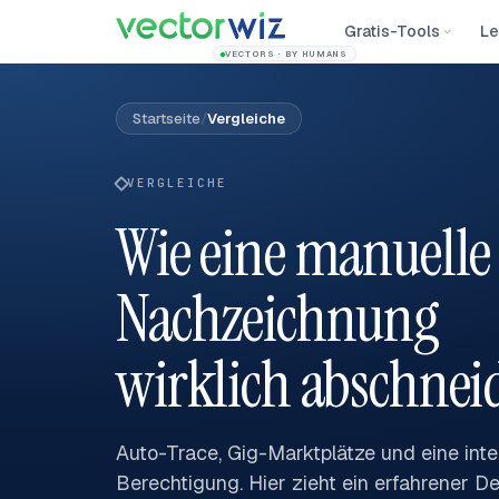
Gratis-Tools
Le
VECTORS · BY HUMANS
Startseite
/
Vergleiche
VERGLEICHE
Wie eine manuelle
Nachzeichnung
wirklich abschnei
Auto-Trace, Gig-Marktplätze und eine inte
Berechtigung. Hier zieht ein erfahrener D