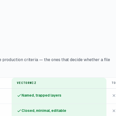
.
production criteria — the ones that decide whether a file
VECTORWIZ
TO
Named, trapped layers
Closed, minimal, editable