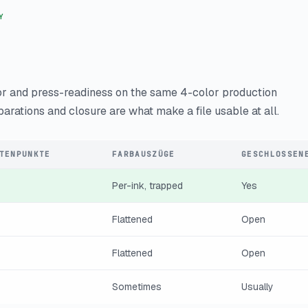
Y
or and press-readiness on the same 4-color production
parations and closure are what make a file usable at all.
TENPUNKTE
FARBAUSZÜGE
GESCHLOSSEN
Per-ink, trapped
Yes
Flattened
Open
Flattened
Open
Sometimes
Usually