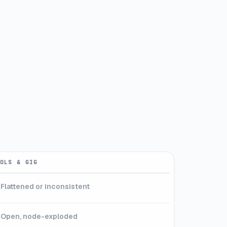
OLS & GIG
Flattened or inconsistent
Open, node-exploded