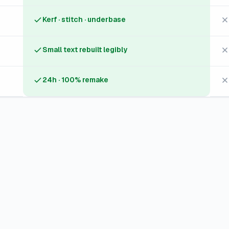
Kerf · stitch · underbase
Small text rebuilt legibly
24h · 100% remake