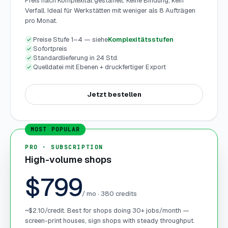
Preis nach Komplexität gestaffelt. Keine Bindung, kein
Verfall. Ideal für Werkstätten mit weniger als 8 Aufträgen
pro Monat.
Preise Stufe 1–4 — siehe
Komplexitätsstufen
Sofortpreis
Standardlieferung in 24 Std.
Quelldatei mit Ebenen + druckfertiger Export
Jetzt bestellen
PRO · SUBSCRIPTION
High-volume shops
$799
/ mo ·
380
credits
~$2.10/credit. Best for shops doing 30+ jobs/month —
screen-print houses, sign shops with steady throughput.