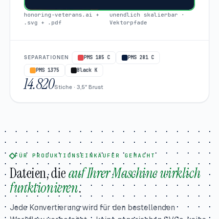
honoring-veterans.ai +
unendlich skalierbar ·
.svg + .pdf
Vektorpfade
SEPARATIONEN
PMS 185 C
PMS 281 C
PMS 1375
Black K
14.820
Stiche · 3,5″ Brust
FÜR PRODUKTIONSEINKÄUFER GEMACHT
Dateien, die
auf Ihrer Maschine wirklich
funktionieren
.
Jede Konvertierung wird für den bestellenden