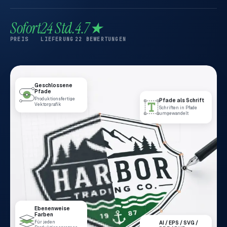
Sofort
24 Std.
4.7★
PREIS
LIEFERUNG
22 BEWERTUNGEN
Geschlossene
Pfade
Produktionsfertige
Pfade als Schrift
Vektorgrafik
Schriften in Pfade
umgewandelt
Ebenenweise
Farben
AI / EPS / SVG /
Für jeden