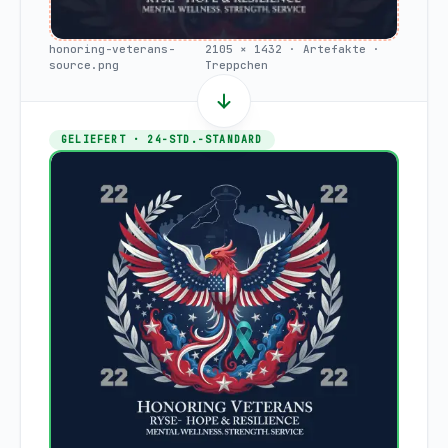
honoring-veterans-
2105 × 1432 · Artefakte ·
source.png
Treppchen
GELIEFERT · 24-STD.-STANDARD