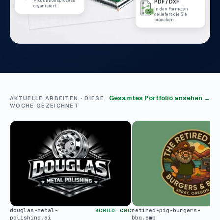
Produktionsprozess
PDF / DXF
organisiert
In den Formaten
geliefert, die Sie
brauchen
Gesamtes Portfolio ansehen →
AKTUELLE ARBEITEN · DIESE
WOCHE GEZEICHNET
douglas-metal-
retired-pig-burgers-
SCHILD · CNC
polishing.ai
bbq.emb