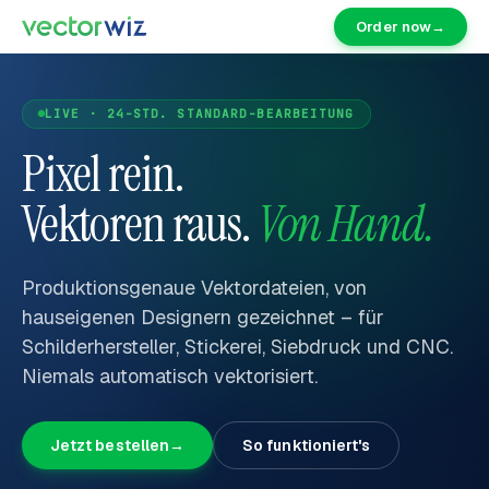
Order now
→
LIVE · 24-STD. STANDARD-BEARBEITUNG
Pixel rein.
Vektoren raus.
Von Hand.
Produktionsgenaue Vektordateien, von
hauseigenen Designern gezeichnet – für
Schilderhersteller, Stickerei, Siebdruck und CNC.
Niemals automatisch vektorisiert.
Jetzt bestellen
→
So funktioniert's