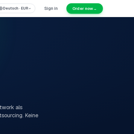
Sign in
Order now
→
Deutsch
·
EUR
rtwork als
tsourcing. Keine