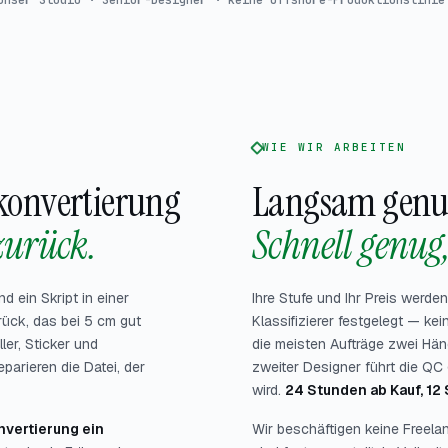
Unser Studio · Senior-Designer · keine Offshore-Produktionslinie
WIE WIR ARBEITEN
rkonvertierung
Langsam genug,
zurück.
Schnell genug,
 ein Skript in einer
Ihre Stufe und Ihr Preis werd
rück, das bei 5 cm gut
Klassifizierer festgelegt — k
ler, Sticker und
die meisten Aufträge zwei Hän
arieren die Datei, der
zweiter Designer führt die QC 
wird.
24 Stunden ab Kauf, 12 
nvertierung ein
Wir beschäftigen keine Freela