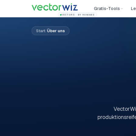
Gratis-Tools
Le
VECTORS · BY HUMANS
Start
/
Über uns
VectorWiz
produktionsreif