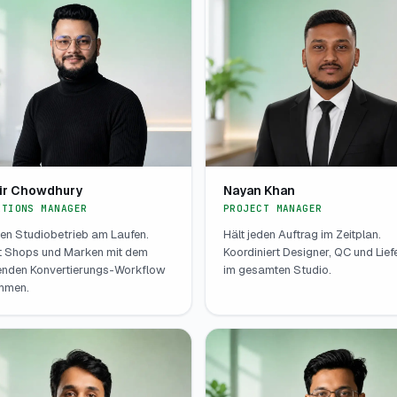
ir Chowdhury
Nayan Khan
ATIONS MANAGER
PROJECT MANAGER
den Studiobetrieb am Laufen.
Hält jeden Auftrag im Zeitplan.
t Shops und Marken mit dem
Koordiniert Designer, QC und Lie
nden Konvertierungs-Workflow
im gesamten Studio.
mmen.