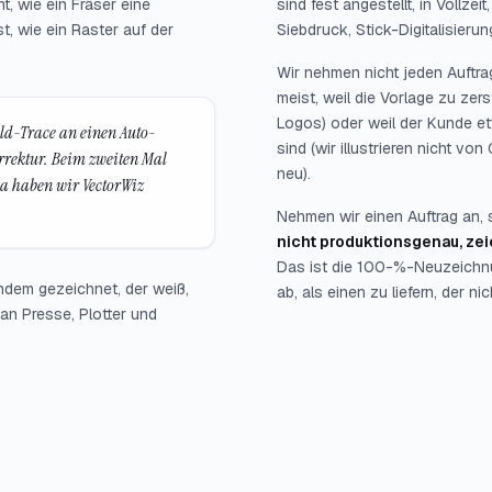
t, wie ein Fräser eine
sind fest angestellt, in Vollzei
st, wie ein Raster auf der
Siebdruck, Stick-Digitalisieru
Wir nehmen nicht jeden Auftra
meist, weil die Vorlage zu zer
Logos) oder weil der Kunde et
ld-Trace an einen Auto-
sind (wir illustrieren nicht v
orrektur. Beim zweiten Mal
neu).
Da haben wir VectorWiz
Nehmen wir einen Auftrag an, 
nicht produktionsgenau, zei
Das ist die 100-%-Neuzeichnu
ndem gezeichnet, der weiß,
ab, als einen zu liefern, der nich
an Presse, Plotter und