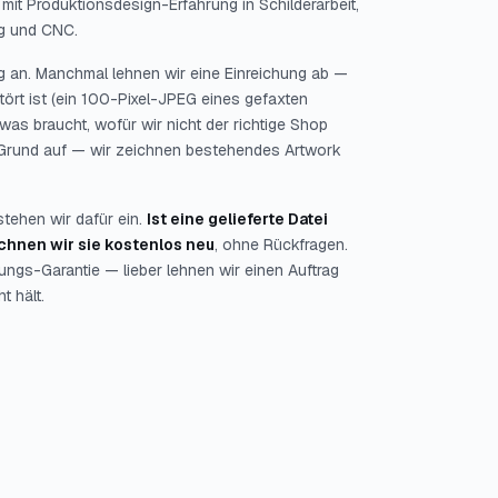
t, mit Produktionsdesign-Erfahrung in Schilderarbeit,
ng und CNC.
g an. Manchmal lehnen wir eine Einreichung ab —
stört ist (ein 100-Pixel-JPEG eines gefaxten
was braucht, wofür wir nicht der richtige Shop
on Grund auf — wir zeichnen bestehendes Artwork
stehen wir dafür ein.
Ist eine gelieferte Datei
chnen wir sie kostenlos neu
, ohne Rückfragen.
ngs-Garantie — lieber lehnen wir einen Auftrag
t hält.