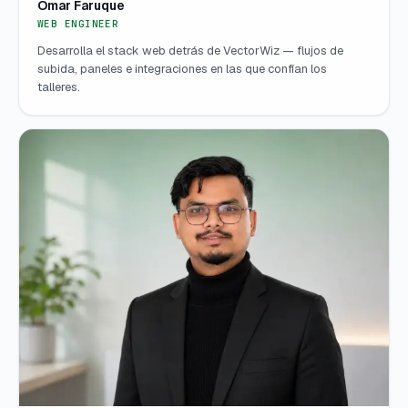
Omar Faruque
WEB ENGINEER
Desarrolla el stack web detrás de VectorWiz — flujos de
subida, paneles e integraciones en las que confían los
talleres.