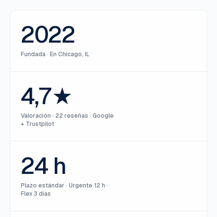
2022
Fundada
·
En Chicago, IL
4,7★
Valoración
·
22 reseñas · Google
+ Trustpilot
24 h
Plazo estándar
·
Urgente 12 h ·
Flex 3 días