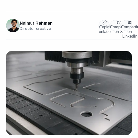
Naimur Rahman
Copiar
Compartir
Comparti
Director creativo
enlace
en X
en
LinkedIn