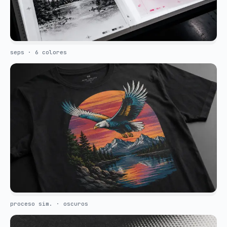
seps · 6 colores
proceso sim. · oscuros