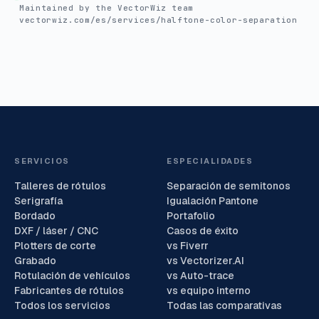
Maintained by the VectorWiz team
vectorwiz.com/es/services/halftone-color-separation
SERVICIOS
ESPECIALIDADES
Talleres de rótulos
Separación de semitonos
Serigrafía
Igualación Pantone
Bordado
Portafolio
DXF / láser / CNC
Casos de éxito
Plotters de corte
vs Fiverr
Grabado
vs Vectorizer.AI
Rotulación de vehículos
vs Auto-trace
Fabricantes de rótulos
vs equipo interno
Todos los servicios
Todas las comparativas