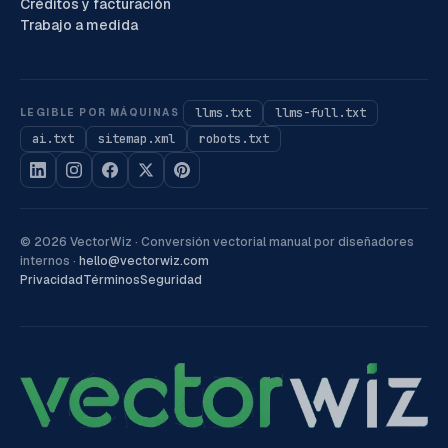
Créditos y facturación
Trabajo a medida
llms.txt
llms-full.txt
LEGIBLE POR MÁQUINAS
ai.txt
sitemap.xml
robots.txt
©
2026
VectorWiz ·
Conversión vectorial manual por diseñadores
internos
·
hello@vectorwiz.com
Privacidad
Términos
Seguridad