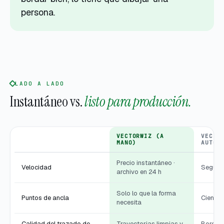
persona.
LADO A LADO
Instantáneo vs.
listo para producción.
VECTORWIZ (A
VECTO
MANO)
AUTOM
Precio instantáneo ·
Velocidad
Segund
archivo en 24 h
Solo lo que la forma
Puntos de ancla
Cientos
necesita
Calidad del trazado de
Trayectorias limpias y
Bordes