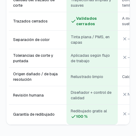
corte
suaves
temblo
Validados
A menud
Trazados cerrados
cerrados
sueltos
Tinta plana / PMS, en
—
Separación de color
capas
Tolerancias de corte y
Aplicadas según flujo
—
puntada
de trabajo
Origen dañado / de baja
Reilustrado limpio
Calca l
resolución
Diseñador + control de
Nin
Revisión humana
calidad
Redibujado gratis al
—
Garantía de redibujado
100 %