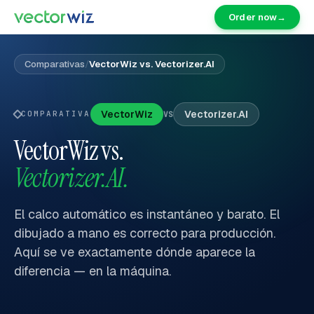
Order now
→
Comparativas
/
VectorWiz vs. Vectorizer.AI
VectorWiz
Vectorizer.AI
COMPARATIVA
VS
VectorWiz vs.
Vectorizer.AI.
El calco automático es instantáneo y barato. El
dibujado a mano es correcto para producción.
Aquí se ve exactamente dónde aparece la
diferencia — en la máquina.