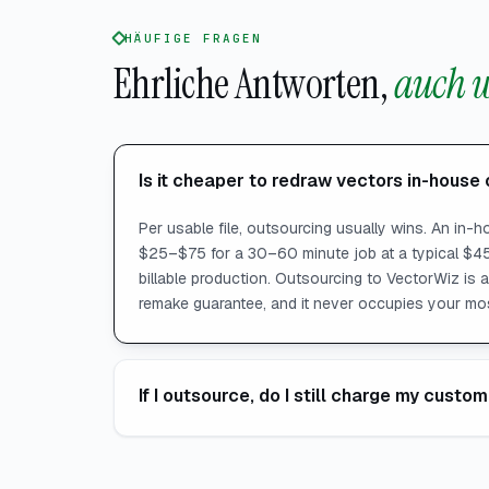
HÄUFIGE FRAGEN
Ehrliche Antworten,
auch w
Is it cheaper to redraw vectors in-house
Per usable file, outsourcing usually wins. An in-
$25–$75 for a 30–60 minute job at a typical $4
billable production. Outsourcing to VectorWiz is 
remake guarantee, and it never occupies your mo
If I outsource, do I still charge my custom