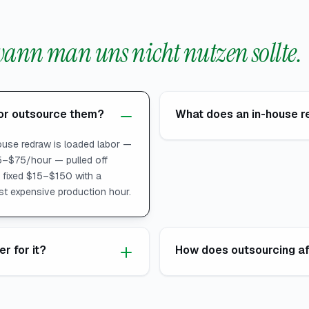
ann man uns nicht nutzen sollte.
 or outsource them?
What does an in-house r
house redraw is loaded labor —
5–$75/hour — pulled off
a fixed $15–$150 with a
st expensive production hour.
er for it?
How does outsourcing af