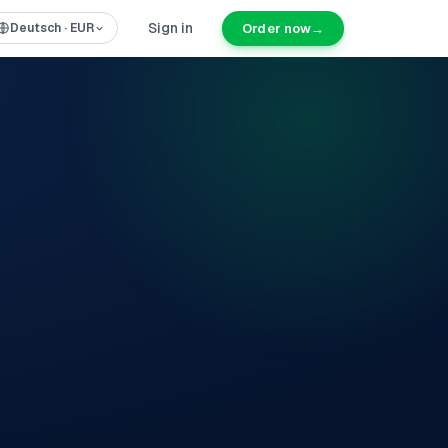
Sign in
Order now
→
Deutsch
·
EUR