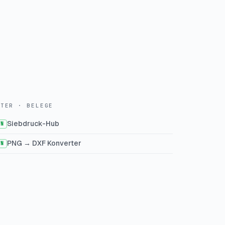
NTER · BELEGE
Siebdruck-Hub
WN
PNG → DXF Konverter
WN