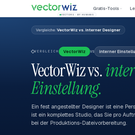
Gratis-Tools
Le
VECTORS · BY HUMANS
Vergleiche
/
VectorWiz vs. interner Designer
VectorWiz
interner Einstell
VERGLEICH
VS
VectorWiz vs.
inte
Einstellung.
Ein fest angestellter Designer ist eine Pe
ist ein komplettes Studio, das Sie pro Auf
bei der Produktions-Dateivorbereitung.