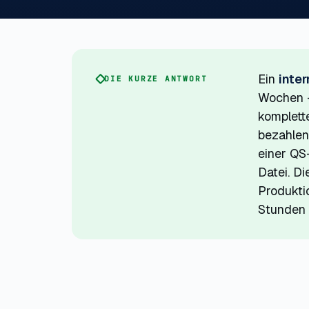
Ein
inte
DIE KURZE ANTWORT
Wochen —
komplett
bezahlen,
einer QS
Datei. D
Produkti
Stunden 