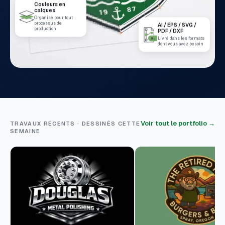
Couleurs en
calques
Organisé pour tout
AI / EPS / SVG /
processus de
PDF / DXF
production
Livré dans les formats
dont vous avez besoin
Voir tout le portfolio →
TRAVAUX RÉCENTS · DESSINÉS CETTE
SEMAINE