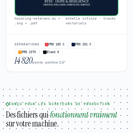
honoring-veterans.ai +
échelle infinie · tracés
.svg + .pdf
vectoriels
SÉPARATIONS
PMS 185 C
PMS 281 C
PMS 1375
Black K
14 820
points · poitrine 3,5″
CONÇU POUR LES ACHETEURS DE PRODUCTION
Des fichiers qui
fonctionnent vraiment
sur votre machine.