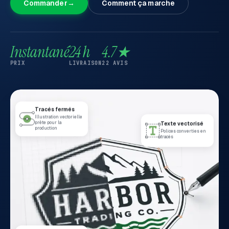
Commander
→
Comment ça marche
Instantané
24 h
4.7★
PRIX
LIVRAISON
22 AVIS
Tracés fermés
Illustration vectorielle
prête pour la
Texte vectorisé
production
Polices converties en
tracés