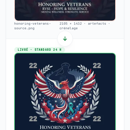
honoring-veterans-
2105 × 1432 · artefacts ·
source.png
crénelage
LIVRÉ · STANDARD 24 H