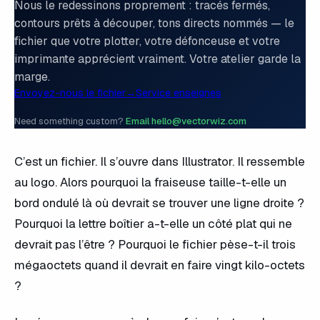
Nous le redessinons proprement : tracés fermés,
contours prêts à découper, tons directs nommés — le
fichier que votre plotter, votre défonceuse et votre
imprimante apprécient vraiment. Votre atelier garde la
marge.
Envoyez-nous le fichier
→
Service enseignes
Need something custom?
Email hello@vectorwiz.com
C’est un fichier. Il s’ouvre dans Illustrator. Il ressemble
au logo. Alors pourquoi la fraiseuse taille-t-elle un
bord ondulé là où devrait se trouver une ligne droite ?
Pourquoi la lettre boîtier a-t-elle un côté plat qui ne
devrait pas l’être ? Pourquoi le fichier pèse-t-il trois
mégaoctets quand il devrait en faire vingt kilo-octets
?