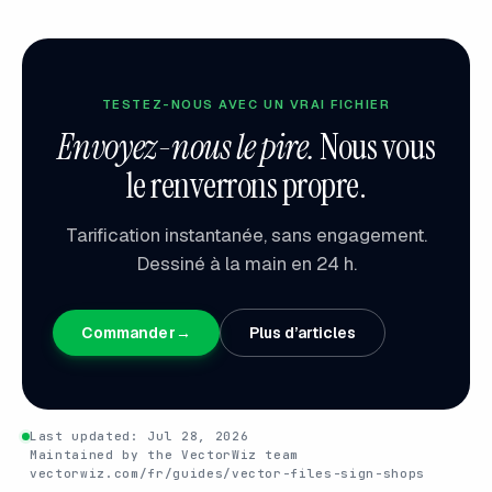
TESTEZ-NOUS AVEC UN VRAI FICHIER
Envoyez-nous le pire.
Nous vous
le renverrons propre.
Tarification instantanée, sans engagement.
Dessiné à la main en 24 h.
Commander
→
Plus d’articles
Last updated:
Jul 28, 2026
Maintained by the VectorWiz team
vectorwiz.com/fr/guides/vector-files-sign-shops