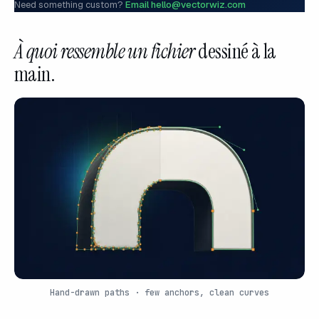
Need something custom?
Email hello@vectorwiz.com
À quoi ressemble un fichier
dessiné à la
main.
Hand-drawn paths · few anchors, clean curves