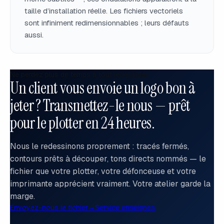
taille d’installation réelle. Les fichiers vectoriels
sont infiniment redimensionnables ; leurs défauts
aussi.
Ne perdez plus de temps à tout redessiner
Un client vous envoie un logo bon à
jeter ? Transmettez-le nous — prêt
pour le plotter en 24 heures.
Nous le redessinons proprement : tracés fermés,
contours prêts à découper, tons directs nommés — le
fichier que votre plotter, votre défonceuse et votre
imprimante apprécient vraiment. Votre atelier garde la
marge.
Envoyez-nous le fichier
→
Service enseignes