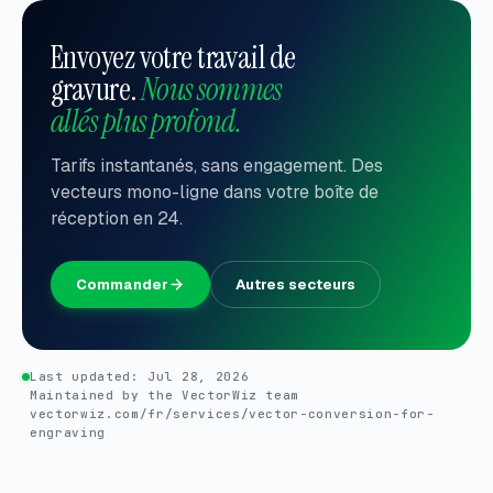
Envoyez votre travail de
gravure.
Nous sommes
allés plus profond.
Tarifs instantanés, sans engagement. Des
vecteurs mono-ligne dans votre boîte de
réception en 24.
Commander
Autres secteurs
Last updated:
Jul 28, 2026
Maintained by the VectorWiz team
vectorwiz.com/fr/services/vector-conversion-for-
engraving