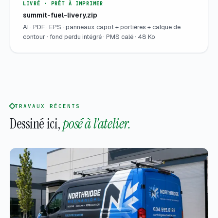
LIVRÉ · PRÊT À IMPRIMER
summit-fuel-livery.zip
AI · PDF · EPS · panneaux capot + portières + calque de
contour · fond perdu intégré · PMS calé · 48 Ko
TRAVAUX RÉCENTS
Dessiné ici,
posé à l’atelier.