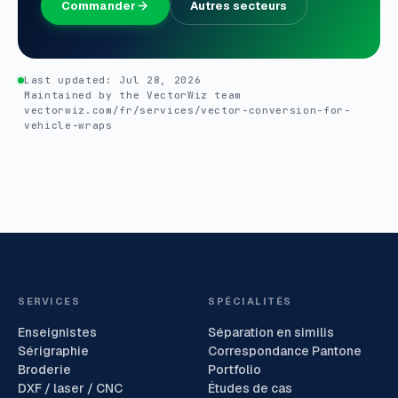
Commander
Autres secteurs
Last updated:
Jul 28, 2026
Maintained by the VectorWiz team
vectorwiz.com/fr/services/vector-conversion-for-
vehicle-wraps
SERVICES
SPÉCIALITÉS
Enseignistes
Séparation en similis
Sérigraphie
Correspondance Pantone
Broderie
Portfolio
DXF / laser / CNC
Études de cas