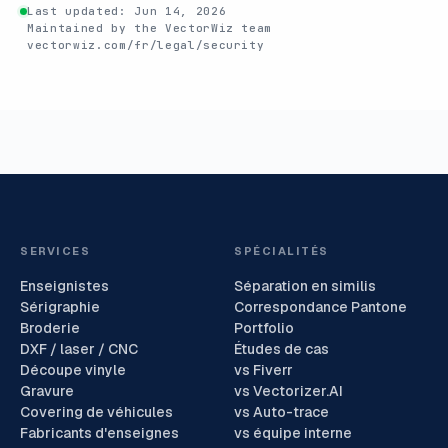
Last updated:
Jun 14, 2026
Maintained by the VectorWiz team
vectorwiz.com/fr/legal/security
SERVICES
SPÉCIALITÉS
Enseignistes
Séparation en similis
Sérigraphie
Correspondance Pantone
Broderie
Portfolio
DXF / laser / CNC
Études de cas
Découpe vinyle
vs Fiverr
Gravure
vs Vectorizer.AI
Covering de véhicules
vs Auto-trace
Fabricants d'enseignes
vs équipe interne