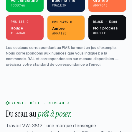
Vert enseigne
Bleu marine
Orange
#00B74A
#0A1E3F
#FF7043
PMS 185 C
BLACK · K100
PMS 1375 C
Rouge
Noir process
Ambre
#E5484D
#0F1115
#FFA12B
Les couleurs correspondant au PMS forment un jeu d'exemple.
Nous correspondons aux nuances que vous indiquez à la
commande. RAL et correspondances sur mesure disponibles —
précisez votre standard de correspondance à l'envoi.
EXEMPLE RÉEL · NIVEAU 3
Du scan au
prêt à poser.
Travail VW-3812 : une marque d'enseigne