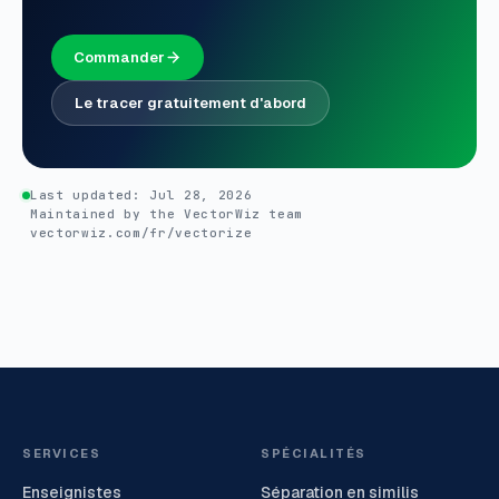
Commander
Le tracer gratuitement d'abord
Last updated:
Jul 28, 2026
Maintained by the VectorWiz team
vectorwiz.com/fr/vectorize
SERVICES
SPÉCIALITÉS
Enseignistes
Séparation en similis