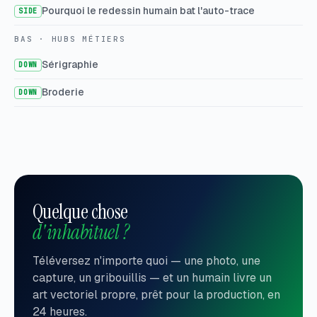
Pourquoi le redessin humain bat l'auto-trace
SIDE
BAS · HUBS MÉTIERS
Sérigraphie
DOWN
Broderie
DOWN
Quelque chose
d'inhabituel ?
Téléversez n'importe quoi — une photo, une
capture, un gribouillis — et un humain livre un
art vectoriel propre, prêt pour la production, en
24 heures.