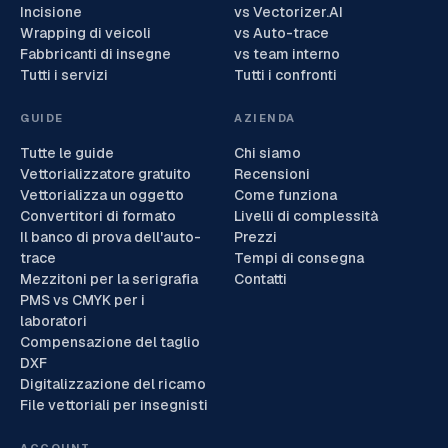
Incisione
vs Vectorizer.AI
Wrapping di veicoli
vs Auto-trace
Fabbricanti di insegne
vs team interno
Tutti i servizi
Tutti i confronti
GUIDE
AZIENDA
Tutte le guide
Chi siamo
Vettorializzatore gratuito
Recensioni
Vettorializza un oggetto
Come funziona
Convertitori di formato
Livelli di complessità
Il banco di prova dell'auto-
Prezzi
trace
Tempi di consegna
Mezzitoni per la serigrafia
Contatti
PMS vs CMYK per i
laboratori
Compensazione del taglio
DXF
Digitalizzazione del ricamo
File vettoriali per insegnisti
ACCOUNT