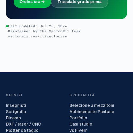
Ordina ora
Traccialo gratis prima
Last updated:
Jul 28, 2026
Maintained by the VectorWiz team
vectorwiz.com/it/vectorize
SERVIZI
SPECIALITÀ
Insegnisti
Selezione a mezzitoni
Serigrafia
Abbinamento Pantone
Ricamo
Portfolio
DXF / laser / CNC
Casi studio
Plotter da taglio
vs Fiverr