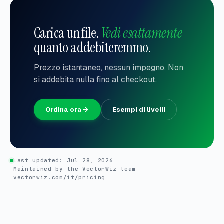
Carica un file.
Vedi esattamente
quanto addebiteremmo.
Prezzo istantaneo, nessun impegno. Non
si addebita nulla fino al checkout.
Ordina ora
Esempi di livelli
Last updated:
Jul 28, 2026
Maintained by the VectorWiz team
vectorwiz.com/it/pricing