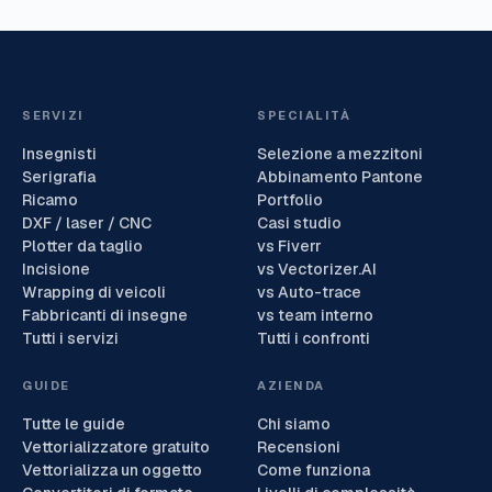
SERVIZI
SPECIALITÀ
Insegnisti
Selezione a mezzitoni
Serigrafia
Abbinamento Pantone
Ricamo
Portfolio
DXF / laser / CNC
Casi studio
Plotter da taglio
vs Fiverr
Incisione
vs Vectorizer.AI
Wrapping di veicoli
vs Auto-trace
Fabbricanti di insegne
vs team interno
Tutti i servizi
Tutti i confronti
GUIDE
AZIENDA
Tutte le guide
Chi siamo
Vettorializzatore gratuito
Recensioni
Vettorializza un oggetto
Come funziona