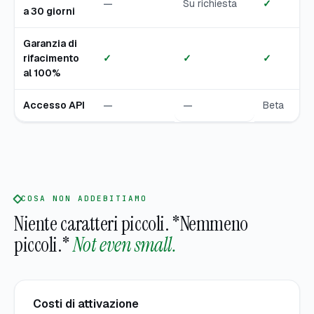
—
Su richiesta
✓
a 30 giorni
Garanzia di
rifacimento
✓
✓
✓
al 100%
Accesso API
—
—
Beta
COSA NON ADDEBITIAMO
Niente caratteri piccoli. *Nemmeno
piccoli.*
Not even small.
Costi di attivazione