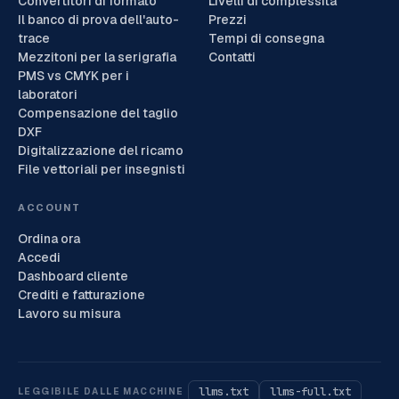
Convertitori di formato
Livelli di complessità
Il banco di prova dell'auto-
Prezzi
trace
Tempi di consegna
Mezzitoni per la serigrafia
Contatti
PMS vs CMYK per i
laboratori
Compensazione del taglio
DXF
Digitalizzazione del ricamo
File vettoriali per insegnisti
ACCOUNT
Ordina ora
Accedi
Dashboard cliente
Crediti e fatturazione
Lavoro su misura
llms.txt
llms-full.txt
LEGGIBILE DALLE MACCHINE