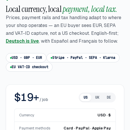
Local currency, local
payment, local tax.
Prices, payment rails and tax handling adapt to where
your shop operates — an EU buyer sees EUR, SEPA
and VAT-ID capture, not a US checkout. English-first;
Deutsch is live
, with Español and Français to follow.
USD · GBP · EUR
Stripe · PayPal · SEPA · Klarna
EU VAT-ID checkout
$19+
US
UK
DE
/ job
Currency
USD · $
Payment methods
Card · PayPal · Apple Pay