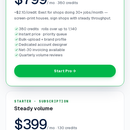
/ mo ·
380
credits
~$2.10/credit. Best for shops doing 30+ jobs/month —
screen-print houses, sign shops with steady throughput.
380 credits · rolls over up to 1,140
Instant price · priority queue
Bulk-upload + brand profile
Dedicated account designer
Net-30 invoicing available
Quarterly volume reviews
Start Pro
STARTER · SUBSCRIPTION
Steady volume
$399
/ mo ·
130
credits