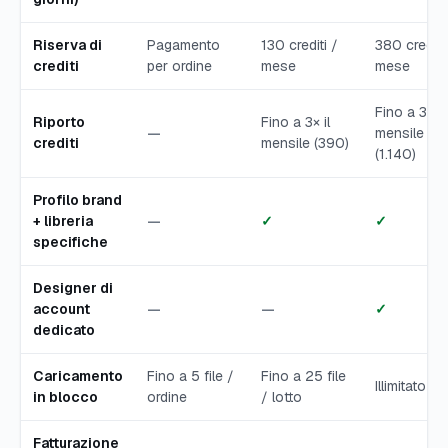
Riserva di
Pagamento
130 crediti /
380 crediti
crediti
per ordine
mese
mese
Fino a 3× il
Riporto
Fino a 3× il
—
mensile
crediti
mensile (390)
(1.140)
Profilo brand
+ libreria
—
✓
✓
specifiche
Designer di
account
—
—
✓
dedicato
Caricamento
Fino a 5 file /
Fino a 25 file
Illimitato
in blocco
ordine
/ lotto
Fatturazione