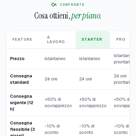
A CONFRONTO
Cosa ottieni,
per piano.
A
FEATURE
STARTER
PRO
LAVORO
Istantaneo 
Prezzo
Istantaneo
Istantaneo
prioritario
Consegna
24 ore · co
24 ore
24 ore
standard
prioritaria
Consegna
+50% di
+50% di
+50% di
urgente (12
sovrapprezzo
sovrapprezzo
sovrappre
h)
Consegna
-10% di
-10% di
-10% di
flessibile (3
sconto
sconto
sconto
giorni)