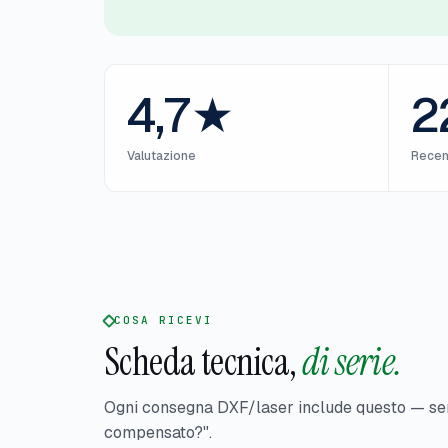
4,7★
2
Valutazione
Recen
COSA RICEVI
Scheda tecnica,
di serie.
Ogni consegna DXF/laser include questo — sen
compensato?".