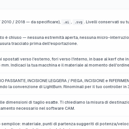
/ 2010 / 2018 — da specificare),
,
. Livelli conservati su tu
.ai
.svg
ato è chiuso — nessuna estremità aperta, nessuna micro-interruzi
iusura tracciato prima dell'esportazione.
i spostati verso l'esterno, fori verso l'interno, in base al kerf che
3 mm. Indicaci la tua macchina e il materiale al momento dell'ordine
LIO PASSANTE, INCISIONE LEGGERA / PIEGA, INCISIONE e RIFERIMENTO
do la convenzione di LightBurn. Rinominali per il tuo controller in
le dimensioni di taglio esatte. Ti chiediamo la misura di destinazion
namento necessario nel software CAM.
 semplice: materiale, punti di partenza suggeriti di potenza/veloci