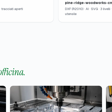
pine-ridge-woodworks-cn
 tracciati aperti
DXF (R2010) · AI · SVG · 3 livell
utensile
officina.