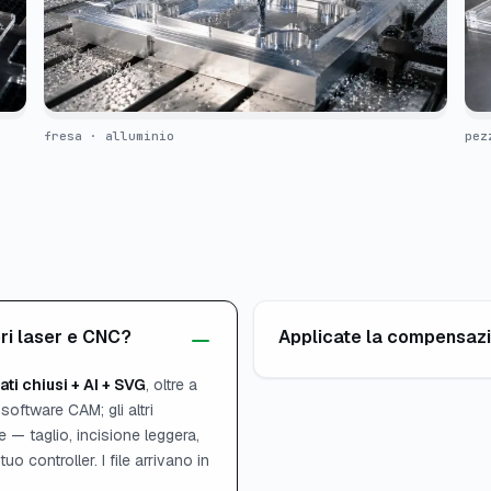
fresa · alluminio
pez
ori laser e CNC?
Applicate la compensazi
ati chiusi + AI + SVG
, oltre a
 software CAM; gli altri
 — taglio, incisione leggera,
uo controller. I file arrivano in