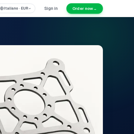
Sign in
Order now
→
Italiano
·
EUR