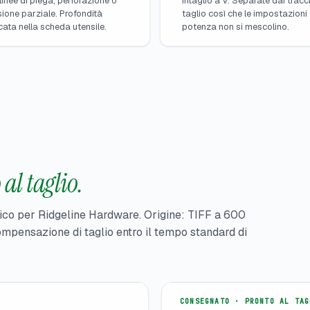
linee di piega, perforazione o
intaglio a V. Separate dai tracci
sione parziale. Profondità
taglio così che le impostazioni 
cata nella scheda utensile.
potenza non si mescolino.
al taglio.
ico per Ridgeline Hardware. Origine: TIFF a 600
ompensazione di taglio entro il tempo standard di
CONSEGNATO · PRONTO AL TAG