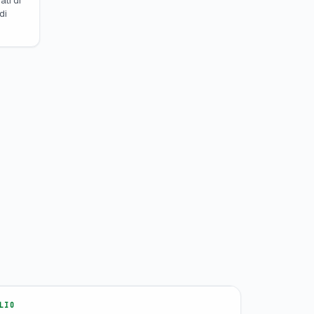
ati di
di
LIO