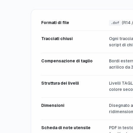
Formati di file
(R14 
.dxf
Tracciati chiusi
Ogni tracci
script di ch
Compensazione di taglio
Bordi estern
acrilico da 
Struttura dei livelli
Livelli TAG
colore secon
Dimensioni
Disegnato al
ridimensio
Scheda di note utensile
PDF in testo