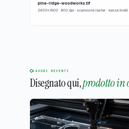
pine-ridge-woodworks.tif
2400×1600 · 600 dpi · scansione raster · senza livelli ·
LAVORI RECENTI
Disegnato qui,
prodotto in 