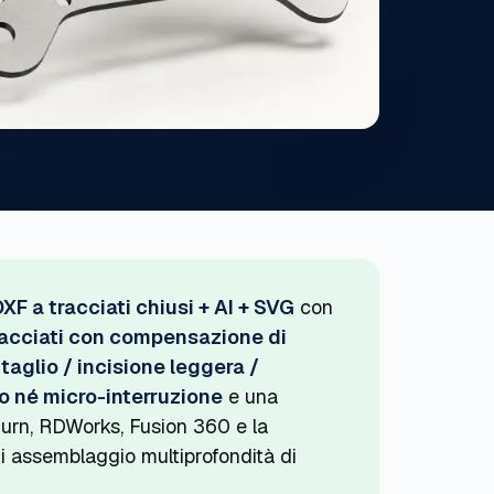
DXF a tracciati chiusi + AI + SVG
con
racciati con compensazione di
i taglio / incisione leggera /
o né micro-interruzione
e una
Burn, RDWorks, Fusion 360 e la
i assemblaggio multiprofondità di