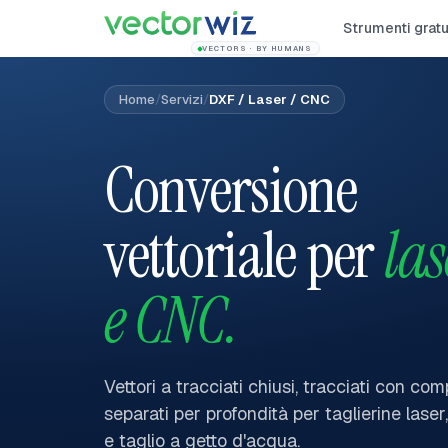
Strumenti gratu
VECTORS · BY HUMANS
Home
/
Servizi
/
DXF / Laser / CNC
Conversione
vettoriale per
las
e CNC.
Vettori a tracciati chiusi, tracciati con com
separati per profondità per taglierine laser
e taglio a getto d'acqua.