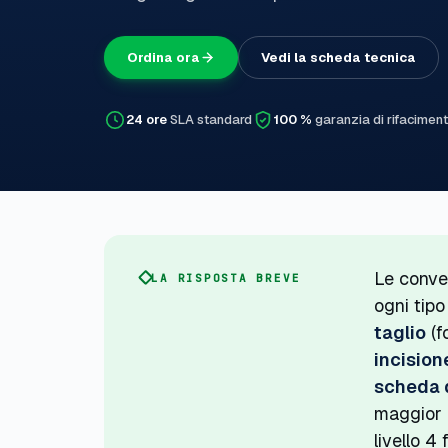
Ordina ora
Vedi la scheda tecnica
24 ore
SLA standard
100 %
garanzia di rifacimen
Le conve
LA RISPOSTA BREVE
ogni tipo
taglio
(f
incision
scheda d
maggior 
livello 4 