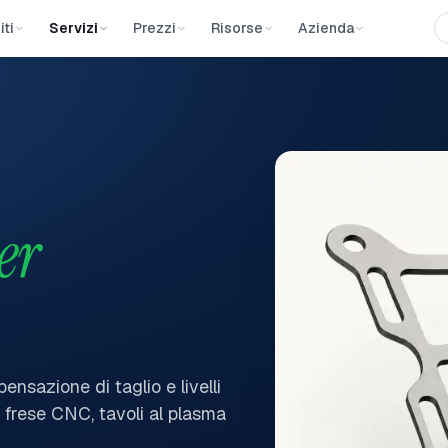
iti
Servizi
Prezzi
Risorse
Azienda
er
pensazione di taglio e livelli
, frese CNC, tavoli al plasma