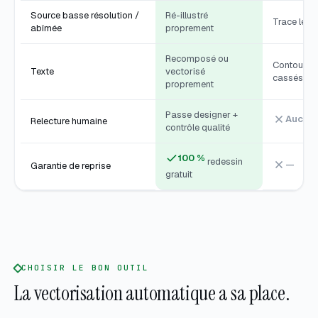
Source basse résolution /
Ré-illustré
Trace les a
abîmée
proprement
Recomposé ou
Contours t
Texte
vectorisé
cassés
proprement
Passe designer +
Aucun
Relecture humaine
contrôle qualité
100 %
redessin
—
Garantie de reprise
gratuit
CHOISIR LE BON OUTIL
La vectorisation automatique a sa place.