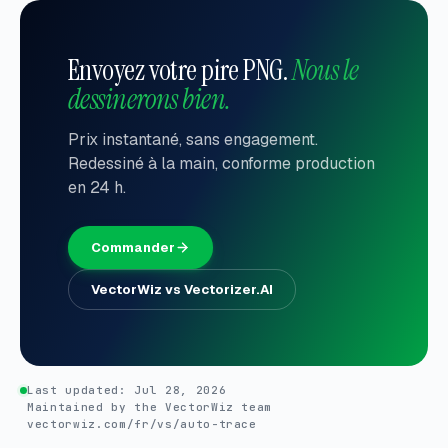
Envoyez votre pire PNG.
Nous le
dessinerons bien.
Prix instantané, sans engagement.
Redessiné à la main, conforme production
en 24 h.
Commander
VectorWiz vs Vectorizer.AI
Last updated:
Jul 28, 2026
Maintained by the VectorWiz team
vectorwiz.com/fr/vs/auto-trace