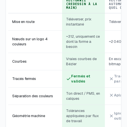
VECTORWIZ
VECTORIS
(REDESSIN À LA
AUTOMATI
MAIN)
QUEL OUT
Téléverser, prix
Mise en route
Téléverser,
instantané
~312, uniquement ce
Nœuds sur un logo 4
dont la forme a
~2 040, un
couleurs
besoin
Vraies courbes de
En escalier
Courbes
Bézier
bitmap
Fermés et
Tracés
Tracés fermés
validés
parasi
Ton direct / PMS, en
Aplati
Séparation des couleurs
calques
Tolérances
Ignore 
Géométrie machine
appliquées par flux
outil
de travail