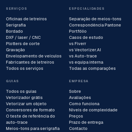
SERVIÇOS
ESPECIALIDADES
Oficinas de letreiros
Separação de meios-tons
Serigrafia
Correspondência Pantone
Bordado
Portfólio
DXF / laser / CNC
Casos de estudo
Plotters de corte
vs Fiverr
Gravação
vs Vectorizer.AI
Envelopamento de veículos
vs Auto-trace
Fabricantes de letreiros
vs equipa interna
Todos os serviços
Todas as comparações
GUIAS
EMPRESA
Todos os guias
Sobre
Vetorizador grátis
Avaliações
Vetorizar um objeto
Como funciona
Conversores de formato
Níveis de complexidade
O teste de referência do
Preços
auto-trace
Prazo de entrega
Meios-tons para serigrafia
Contacto