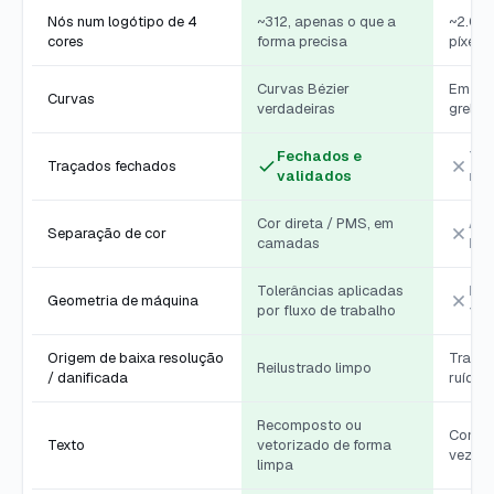
Nós num logótipo de 4
~312, apenas o que a
~2.040
cores
forma precisa
píxel
Curvas Bézier
Em deg
Curvas
verdadeiras
grelha
Fechados e
Tra
Traçados fechados
validados
nós
Cor direta / PMS, em
Ach
Separação de cor
camadas
ba
Tolerâncias aplicadas
Ign
Geometria de máquina
por fluxo de trabalho
fe
Origem de baixa resolução
Traça 
Reilustrado limpo
/ danificada
ruído
Recomposto ou
Contor
Texto
vetorizado de forma
vezes 
limpa