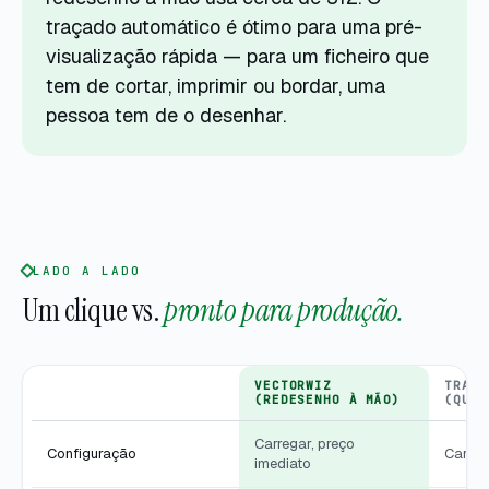
traçado automático é ótimo para uma pré-
visualização rápida — para um ficheiro que
tem de cortar, imprimir ou bordar, uma
pessoa tem de o desenhar.
LADO A LADO
Um clique vs.
pronto para produção.
VECTORWIZ
TRAÇA
(REDESENHO À MÃO)
(QUAL
Carregar, preço
Configuração
Carreg
imediato