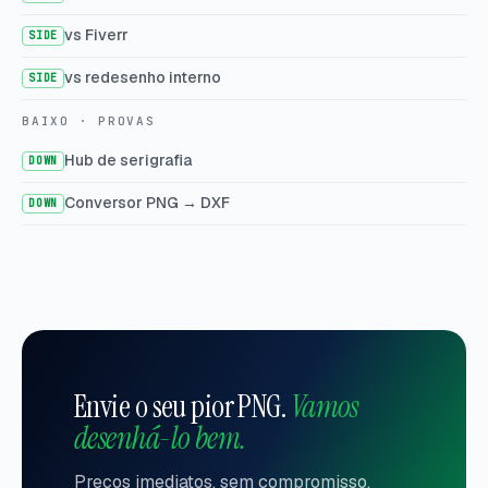
vs Fiverr
SIDE
vs redesenho interno
SIDE
BAIXO · PROVAS
Hub de serigrafia
DOWN
Conversor PNG → DXF
DOWN
Envie o seu pior PNG.
Vamos
desenhá-lo bem.
Preços imediatos, sem compromisso.