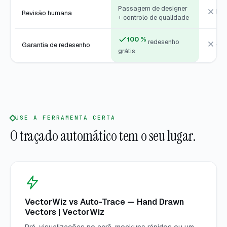
Passagem de designer
Ne
Revisão humana
+ controlo de qualidade
100 %
redesenho
—
Garantia de redesenho
grátis
USE A FERRAMENTA CERTA
O traçado automático tem o seu lugar.
VectorWiz vs Auto-Trace — Hand Drawn
Vectors | VectorWiz