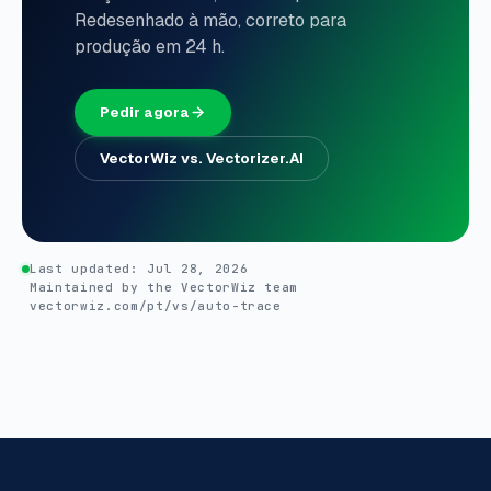
Redesenhado à mão, correto para
produção em 24 h.
Pedir agora
VectorWiz vs. Vectorizer.AI
Last updated:
Jul 28, 2026
Maintained by the VectorWiz team
vectorwiz.com/pt/vs/auto-trace