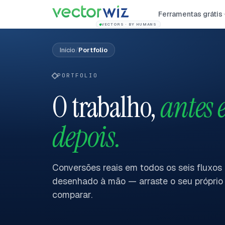
Ferramentas grátis
VECTORS · BY HUMANS
Início
/
Portfolio
PORTFOLIO
O trabalho,
antes 
depois.
Conversões reais em todos os seis fluxos 
desenhado à mão — arraste o seu próprio 
comparar.