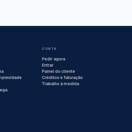
CONTA
Pedir agora
Entrar
na
Painel do cliente
mplexidade
Créditos e faturação
Trabalho à medida
rega