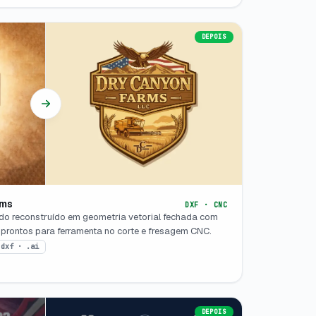
DEPOIS
rms
DXF · CNC
o reconstruído em geometria vetorial fechada com
 prontos para ferramenta no corte e fresagem CNC.
.dxf · .ai
DEPOIS