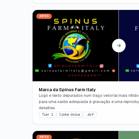
ANTES
Marca da Spinus Farm Italy
Logo e texto depurados num traço vetorial mais nítid
para uma saída adequada à gravação e uma reprodu
detalhes.
Tier 1
linha única
.dxf
ANTES