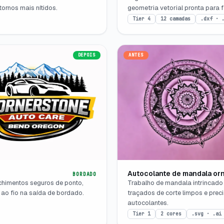
ornos mais nítidos.
geometria vetorial pronta para 
Tier 4
12 camadas
.dxf · 
DEPOIS
ANTES
Autocolante de mandala or
BORDADO
chimentos seguros de ponto,
Trabalho de mandala intrincado
ao fio na saída de bordado.
traçados de corte limpos e prec
autocolantes.
Tier 1
2 cores
.svg · .ai