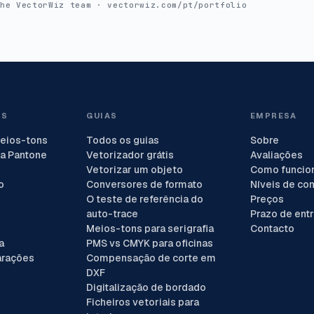
the VectorWiz team
vectorwiz.com/pt/portfolio
ES
GUIAS
EMPRESA
eios-tons
Todos os guias
Sobre
a Pantone
Vetorizador grátis
Avaliações
Vetorizar um objeto
Como funcio
o
Conversores de formato
Níveis de co
O teste de referência do
Preços
auto-trace
Prazo de ent
Meios-tons para serigrafia
Contacto
a
PMS vs CMYK para oficinas
arações
Compensação de corte em
DXF
Digitalização de bordado
Ficheiros vetoriais para