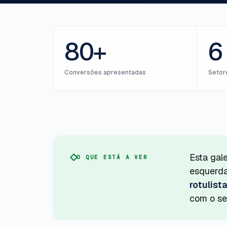
80+
6
Conversões apresentadas
Setor
Esta gal
O QUE ESTÁ A VER
esquerda
rotulist
com o seu