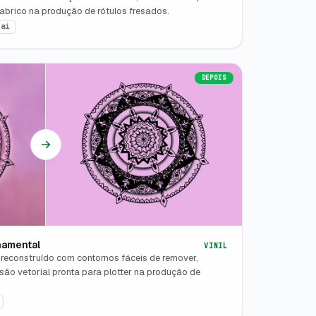
fabrico na produção de rótulos fresados.
.ai
DEPOIS
namental
VINIL
 reconstruído com contornos fáceis de remover,
isão vetorial pronta para plotter na produção de