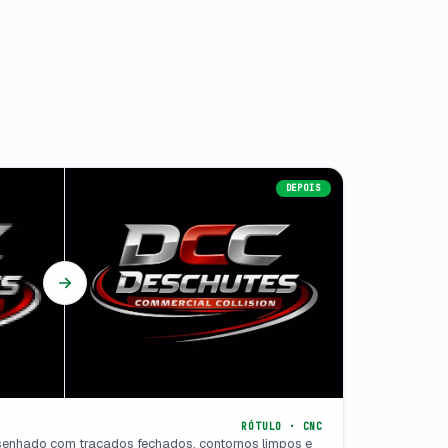
DEPOIS
RÓTULO · CNC
senhado com traçados fechados, contornos limpos e