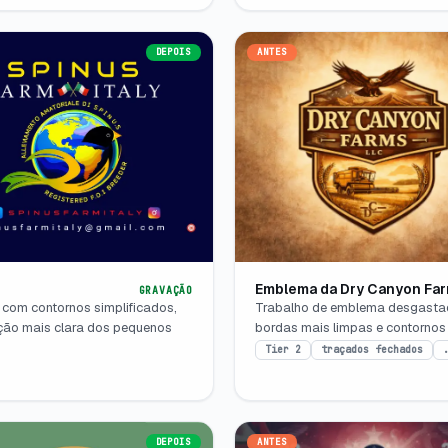
DEPOIS
ANTES
Emblema da Dry Canyon Fa
GRAVAÇÃO
o com contornos simplificados,
Trabalho de emblema desgastad
ção mais clara dos pequenos
bordas mais limpas e contornos
Tier 2
traçados fechados
DEPOIS
ANTES