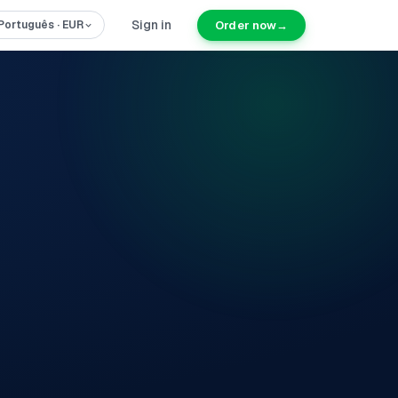
Sign in
Order now
→
Português
·
EUR