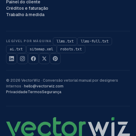
Painel do cliente
Créditos e faturação
Trabalho à medida
llms.txt
llms-full.txt
LEGÍVEL POR MÁQUINA
ai.txt
sitemap.xml
robots.txt
©
2026
VectorWiz ·
Conversão vetorial manual por designers
internos
·
hello@vectorwiz.com
Privacidade
Termos
Segurança