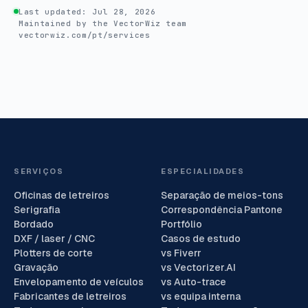
Last updated:
Jul 28, 2026
Maintained by the VectorWiz team
vectorwiz.com/pt/services
SERVIÇOS
ESPECIALIDADES
Oficinas de letreiros
Separação de meios-tons
Serigrafia
Correspondência Pantone
Bordado
Portfólio
DXF / laser / CNC
Casos de estudo
Plotters de corte
vs Fiverr
Gravação
vs Vectorizer.AI
Envelopamento de veículos
vs Auto-trace
Fabricantes de letreiros
vs equipa interna